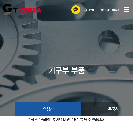
ENG
GTCHINA
기구부 부품
유럽산
중국산