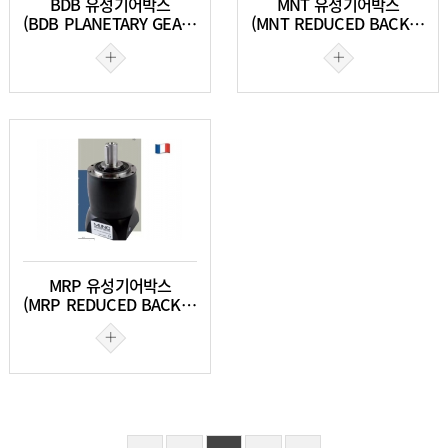
BDB 유성기어박스
MNT 유성기어박스
(BDB PLANETARY GEARBOXES)
(MNT REDUCED BACKLASH PLANETARY GEARBOX)
MRP 유성기어박스
(MRP REDUCED BACKLASH PLANETARY GEARBOXES)