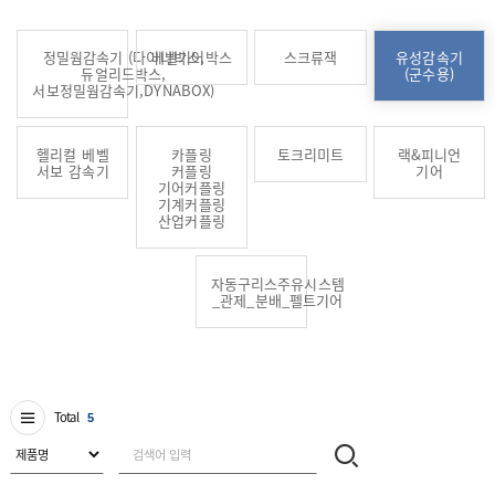
정밀웜감속기 (다이나박스,
베벨기어박스
스크류잭
유성감속기
듀얼리드박스,
(군수용)
서보정밀웜감속기,DYNABOX)
헬리컬 베벨
카플링
토크리미트
랙&피니언
서보 감속기
커플링
기어
기어커플링
기계커플링
산업커플링
자동구리스주유시스템
_관제_분배_펠트기어
Total
5