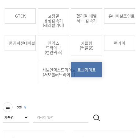
GTCK
고정밀
헬리컬 베벨
유니버셜조인트
유성감속기
서보 감속기
(헤리컬기어)
중공회전테이블
인덱스
카플링
랙기어
드라이브
(커플링)
(캠인덱스)
서보인덱스드라이브
토크리미트
(서보롤러드라이브)
Total
5