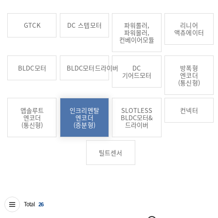
GTCK
DC 스텝모터
파워롤러,
리니어
파워몰러,
액츄에이터
컨베이어모듈
BLDC모터
BLDC모터드라이버
DC
방폭형
기어드모터
엔코더
(통신형)
앱솔루트
인크리멘탈
SLOTLESS
컨넥터
엔코더
엔코더
BLDC모터&
(통신형)
(증분형)
드라이버
틸트센서
Total
26