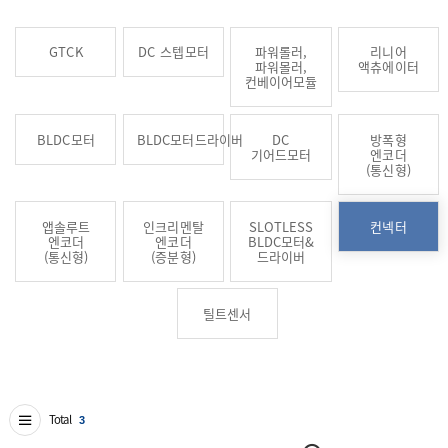
GTCK
DC 스텝모터
파워롤러,
리니어
파워몰러,
액츄에이터
컨베이어모듈
BLDC모터
BLDC모터드라이버
DC
방폭형
기어드모터
엔코더
(통신형)
앱솔루트
인크리멘탈
SLOTLESS
컨넥터
엔코더
엔코더
BLDC모터&
(통신형)
(증분형)
드라이버
틸트센서
Total
3